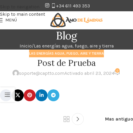
+34 611 493 353
Skip to navigation
Skip to main content
MENÚ
Blog
Inicio
Las energías agua, fuego, aire y tierra
LAS ENERGÍAS AGUA, FUEGO, AIRE Y TIERRA
Post de Prueba
0
soporte@captto.com
Activado abril 23, 2024
Mas antiguo