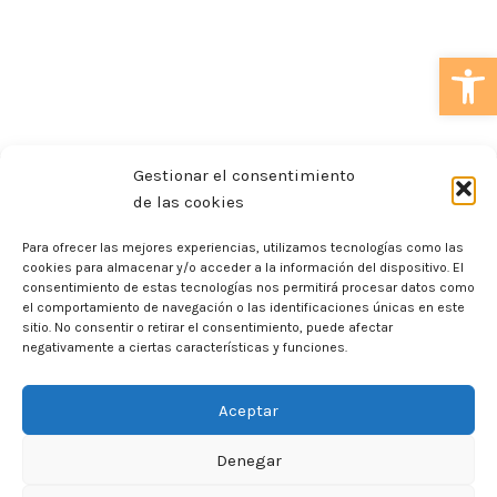
Abrir
Gestionar el consentimiento
de las cookies
Para ofrecer las mejores experiencias, utilizamos tecnologías como las
cookies para almacenar y/o acceder a la información del dispositivo. El
C/ Comte d’Urgell, 110 local 4 08011 Barcelona
consentimiento de estas tecnologías nos permitirá procesar datos como
+34 611 49 13 53
el comportamiento de navegación o las identificaciones únicas en este
infoamodelaminas@gmail.com
sitio. No consentir o retirar el consentimiento, puede afectar
De lunes a viernes de 10:30h a 20:30h
negativamente a ciertas características y funciones.
Sábado de 11h a 18h
Aceptar
Denegar
NAVEGACIÓN