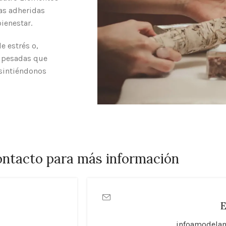
as adheridas
ienestar.
e estrés o,
o pesadas que
 sintiéndonos
ntacto para más información
E
infoamodela