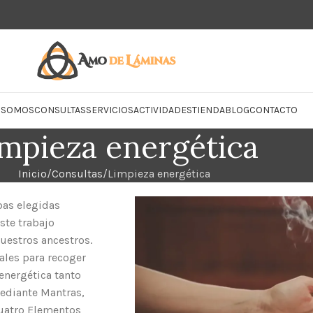
 SOMOS
CONSULTAS
SERVICIOS
ACTIVIDADES
TIENDA
BLOG
CONTACTO
mpieza energética
Inicio
Consultas
Limpieza energética
bas elegidas
ste trabajo
nuestros ancestros.
ales para recoger
energética tanto
ediante Mantras,
cuatro Elementos