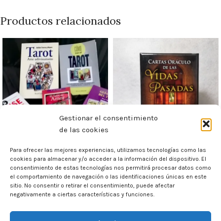
Productos relacionados
Gestionar el consentimiento
de las cookies
Libros en general
Oráculo de las vidas
Para ofrecer las mejores experiencias, utilizamos tecnologías como las
cookies para almacenar y/o acceder a la información del dispositivo. El
pasadas
consentimiento de estas tecnologías nos permitirá procesar datos como
Tarot, Oráculos y Libros
,
el comportamiento de navegación o las identificaciones únicas en este
Libros
Tarot, Oráculos y Libros
,
sitio. No consentir o retirar el consentimiento, puede afectar
negativamente a ciertas características y funciones.
Oráculos