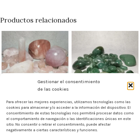
Productos relacionados
Gestionar el consentimiento
de las cookies
Minerales cuarzos
Minerales cuarzos
Para ofrecer las mejores experiencias, utilizamos tecnologías como las
cookies para almacenar y/o acceder a la información del dispositivo. El
rodados rosa
rodados verde
consentimiento de estas tecnologías nos permitirá procesar datos como
el comportamiento de navegación o las identificaciones únicas en este
Minerales
,
Minerales
Minerales
,
Minerales
sitio. No consentir o retirar el consentimiento, puede afectar
negativamente a ciertas características y funciones.
Rodados
Rodados